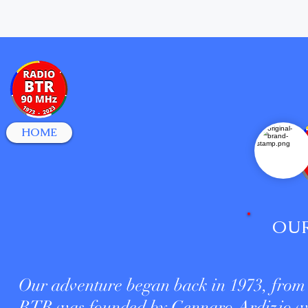
HOME
OUR
Our adventure began back in 1973, from 
BTR was founded by Gennaro Ardizio wh